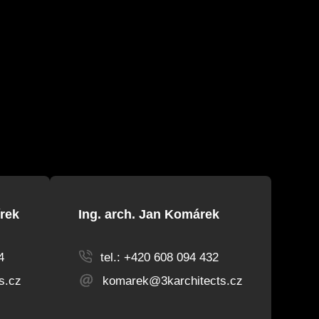
rek
Ing. arch. Jan Komárek
4
tel.: +420 608 094 432
s.cz
komarek@3karchitects.cz