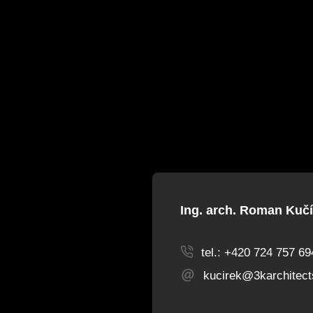
Ing. arch. Roman Kučí
tel.: +420 724 757 69
kucirek@3karchitect